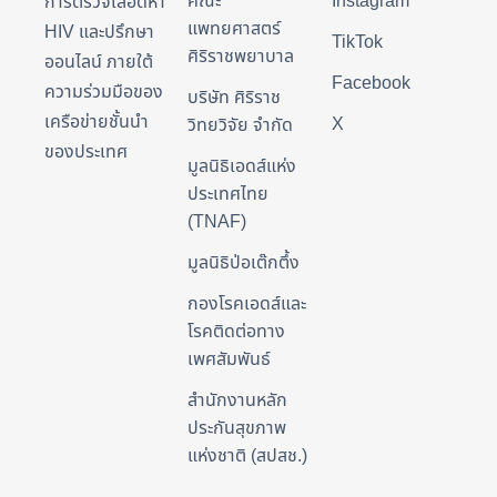
คณะ
Instagram
การตรวจเลือดหา
แพทยศาสตร์
HIV และปรึกษา
TikTok
ศิริราชพยาบาล
ออนไลน์ ภายใต้
Facebook
ความร่วมมือของ
บริษัท ศิริราช
เครือข่ายชั้นนำ
X
วิทยวิจัย จำกัด
ของประเทศ
มูลนิธิเอดส์แห่ง
ประเทศไทย
(TNAF)
มูลนิธิป่อเต๊กตึ้ง
กองโรคเอดส์และ
โรคติดต่อทาง
เพศสัมพันธ์
สำนักงานหลัก
ประกันสุขภาพ
แห่งชาติ (สปสช.)