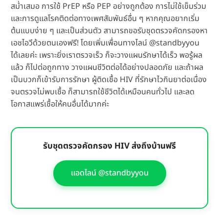
สม่ำเสมอ การใช้ PrEP หรือ PEP อย่างถูกต้อง การไม่ใช้เข็มร่วม
และการดูแลโรคติดต่อทางเพศสัมพันธ์อื่น ๆ หากคุณอยากเริ่ม
ต้นแบบง่าย ๆ และเป็นส่วนตัว สามารถขอรับชุดตรวจคัดกรองหา
เอชไอวีด้วยตนเองฟรี! โดยเพิ่มเพื่อนทางไลน์ @standbyyou
ได้เลยค่ะ เพราะยิ่งเราตรวจเร็ว ก็จะวางแผนรักษาได้เร็ว พอรู้ผล
แล้ว ก็ไปต่อถูกทาง วางแผนชีวิตต่อได้อย่างปลอดภัย และถ้าผล
เป็นบวกก็เข้ารับการรักษา ผู้ติดเชื้อ HIV ที่รักษาไวกินยาต่อเนื่อง
จนตรวจไม่พบเชื้อ ก็สามารถใช้ชีวิตได้เหมือนคนทั่วไป และลด
โอกาสแพร่เชื้อให้คนอื่นได้มากค่ะ
รับชุดตรวจคัดกรอง HIV ส่งถึงบ้านฟรี
แอดไลน์ @standbyyou