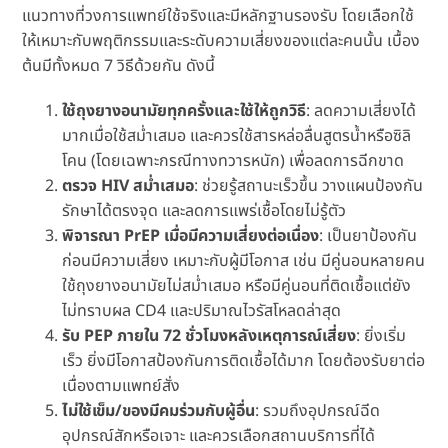
แนวทางที่วงการแพทย์ใช้จริงและมีหลักฐานรองรับ โดยเลือกใช้
ให้เหมาะกับพฤติกรรมและระดับความเสี่ยงของแต่ละคนนั้น เบื้อง
ต้นมีทั้งหมด 7 วิธีด้วยกัน ดังนี้
ใช้ถุงยางอนามัยทุกครั้งและใช้ให้ถูกวิธี
: ลดความเสี่ยงได้
มากเมื่อใช้สม่ำเสมอ และควรใช้สารหล่อลื่นสูตรน้ำหรือซิลิ
โคน (โดยเฉพาะกรณีทางทวารหนัก) เพื่อลดการฉีกขาด
ตรวจ HIV สม่ำเสมอ
: ช่วยรู้สถานะเร็วขึ้น วางแผนป้องกัน
รักษาได้ตรงจุด และลดการแพร่เชื้อโดยไม่รู้ตัว
พิจารณา PrEP เมื่อมีความเสี่ยงต่อเนื่อง
: เป็นยาป้องกัน
ก่อนมีความเสี่ยง เหมาะกับผู้มีโอกาส เช่น มีคู่นอนหลายคน
ใช้ถุงยางอนามัยไม่สม่ำเสมอ หรือมีคู่นอนที่ติดเชื้อแต่ยัง
ไม่ทราบผล CD4 และปริมาณไวรัสโหลดล่าสุด
รับ PEP ภายใน 72 ชั่วโมงหลังเหตุการณ์เสี่ยง
: ยิ่งเริ่ม
เร็ว ยิ่งมีโอกาสป้องกันการติดเชื้อได้มาก โดยต้องรับยาต่อ
เนื่องตามแพทย์สั่ง
ไม่ใช้เข็ม/ของมีคมร่วมกับผู้อื่น
: รวมถึงอุปกรณ์ฉีด
อุปกรณ์สักหรือเจาะ และควรเลือกสถานบริการที่ได้