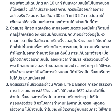
จิต เพียงแค่เดินปกติ สัก 10 นาที หันเหความสนใจไปในทางบวก
ก็ได้ผลแล้ว แต่ถ้ามีเวลาหลังเลิกงาน ควรจะไปออกกำลังกาย
อย่างจริงจัง อย่างน้อยวันละ 30 นาที แค่ 3-5วัน ต่อสัปดาห์ก็
เพียงพอให้ฮอร์โมนแห่งความสุขทำงานได้อย่างเต็มที่บ้าง
นั่งสมาธิ ฝึกจิต ลดเครียด หากลองสังเกตตัวเองเมื่อไหร่ก็ตามที่
คุณรู้สึกเครียด จะเหมือนมีก้อนความคิดบางอย่างวิ่งอยู่ในหัว
ตลอดเวลา ซึ่งเมื่อมีความเครียดวิ่งวนอยู่ในหัวตลอดทำให้เราต้อง
คิดซ้ำไปซ้ำมาในเรื่องเครียดนั้น ๆ การจมอยู่กับความเครียดอาจ
ทำให้เราไม่อยากทำอย่างอื่นเลย ดังนั้น การแก้ปัญหาง่ายๆ เมื่อ
รู้สึกวิตกกังวลมากเกินไป ลองหาเวลาทำสมาธิ หรือสวดมนต์ไหว้
พระ ฝึกลมหายใจ ลองกำหนดลมหายใจเข้า-ออกง่ายๆ ทำให้ชีพจร
เต้นช้าลง เอาใจไปโฟกัสการกำหนดลมก็ทำให้เราลืมเรื่องเครียดๆ
ไปได้ประมานหนึ่งเลยล่ะ
จัดสรรเวลาในชีวิตประจำวัน Work Life Balance การจัดสรรเวลา
การทำงานและการใช้ชีวิตส่วนตัวให้ดีจะช่วยให้ชีวิตส่วนตัวดีขึ้น
ช่วยในเรี่องของการที่เราไม่เอาความเครียดต่างๆ ไปให้กับ
ครอบครัวด้วย 8 ชั่วโมงการทำงานหลังจากนั้นควรจะหยุดคิด
เรื่องงาน ไม่นำงานไปทำในขณะที่ใช้เวลาอยู่กับครอบครัว ให้โฟกัส