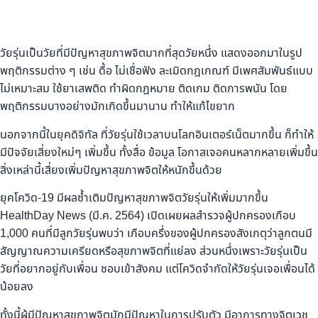
วัยรุ่นเป็นวัยที่มีปัญหาสุขภาพจิตมากที่สุดวัยหนึ่ง แสดงออกมาในรูป
พฤติกรรมต่าง ๆ เช่น ดื้อ ไม่เชื่อฟัง ละเมิดกฎเกณฑ์ มีเพศสัมพันธ์แบบ
ไม่เหมาะสม ใช้ยาเสพติด ทำผิดกฎหมาย ติดเกม ติดการพนัน โดย
พฤติกรรมบางอย่างมักเกิดขึ้นมานาน ทำให้แก้ไขยาก
นอกจากนี้ในยุคดิจิทัล ที่วัยรุ่นใช้เวลาบนโลกอินเตอร์เน็ตมากขึ้น ก็ทำให้
มีปัจจัยเสี่ยงใหม่ๆ เพิ่มขึ้น ทั้งสื่อ ข้อมูล โอกาสเจอคนหลากหลายเพิ่มขึ้น
สิ่งเหล่านี้เสี่ยงเพิ่มปัญหาสุขภาพจิตให้หนักขึ้นด้วย
ยุคโควิด-19 มีผลซ้ำเติมปัญหาสุขภาพจิตวัยรุ่นให้เพิ่มมากขึ้น
HealthDay News (มี.ค. 2564) เปิดเผยผลสำรวจผู้ปกครองเกือบ
1,000 คนที่มีลูกวัยรุ่นพบว่า เกือบครึ่งของผู้ปกครองสังเกตุว่าลูกตนมี
สัญญาณความเครียดหรือสุขภาพจิตที่แย่ลง ส่วนหนึ่งเพราะวัยรุ่นเป็น
วัยที่อยากอยู่กับเพื่อน ชอบเข้าสังคม แต่โควิดจำกัดให้วัยรุ่นเจอเพื่อนได้
น้อยลง
ทั้งนี้ผู้มีปัญหาสุขภาพจิตมักมีปัญหาในการปรับตัว มีอาการทางจิตเวช