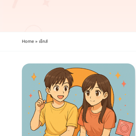
Home
»
เซ็กส์