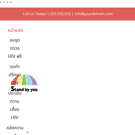
"
"
"
"
Call Us Today! 1.555.555.555 | info@yourdomain.com
หน้าหลัก
ขอชุด
ตรวจ
HIV ฟรี
ขอคำ
ปรึกษา
HIV
ประเมิน
ความ
เสี่ยง
HIV
คลังความ