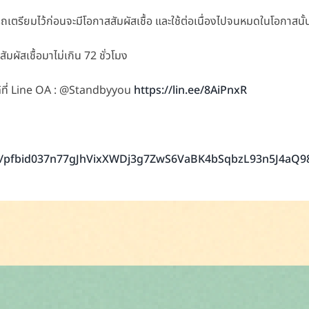
รถเตรียมไว้ก่อนจะมีโอกาสสัมผัสเชื้อ และใช้ต่อเนื่องไปจนหมดในโอกาสนั้
สัมผัสเชื้อมาไม่เกิน 72 ชั่วโมง
ได้ที่ Line OA : @Standbyyou
https://lin.ee/8AiPnxR
sts/pfbid037n77gJhVixXWDj3g7ZwS6VaBK4bSqbzL93n5J4aQ9