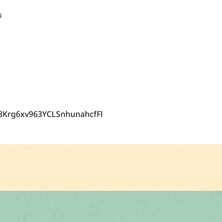
น
8Krg6xv963YCLSnhunahcfFl