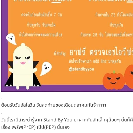
.
ต้อนรับวันฮัลโลวีน วันสุดท้ายของเดือนตุลาคมกันจ้าาาาา
.
วันนี้เรามีสาระน่ารู้จาก Stand By You มาฝากกันสักเล็กๆน้อยๆ นั่นก็ค
เรื่อง เพร็พ(PrEP) เป๊ป(PEP) นั่นเอง